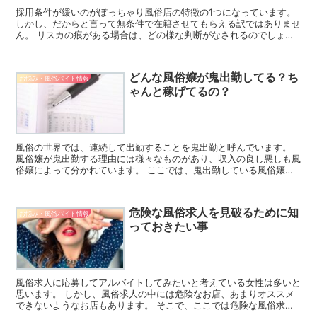
採用条件が緩いのがぽっちゃり風俗店の特徴の1つになっています。
しかし、だからと言って無条件で在籍させてもらえる訳ではありませ
ん。 リスカの痕がある場合は、どの様な判断がなされるのでしょう
か? 傷跡の有無によって採否の結果が変わってくる可能...
どんな風俗嬢が鬼出勤してる？ち
お悩み・風俗バイト情報
ゃんと稼げてるの？
風俗の世界では、連続して出勤することを鬼出勤と呼んでいます。
風俗嬢が鬼出勤する理由には様々なものがあり、収入の良し悪しも風
俗嬢によって分かれています。 ここでは、鬼出勤している風俗嬢を
タイプ別に紹介するとともに、鬼出勤により稼ぎが向上する...
危険な風俗求人を見破るために知
お悩み・風俗バイト情報
っておきたい事
風俗求人に応募してアルバイトしてみたいと考えている女性は多いと
思います。 しかし、風俗求人の中には危険なお店、あまりオススメ
できないようなお店もあります。 そこで、ここでは危険な風俗求人
を見破る方法などについてご紹介しましょう。 風俗求人に...