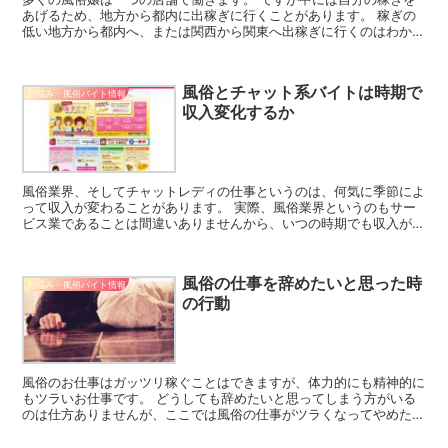
あげるため、地方から都内に出稼ぎに行くことがあります。 稼ぎの
低い地方から都内へ、または関西から関東へ出稼ぎに行くのはわかり
ますが、中には東京都内から地方へ出稼ぎに行くケースもあ...
風俗とチャット系バイトは時期で
お悩み・風俗バイト情報
収入変化するか
風俗業界、そしてチャットレディの仕事というのは、何気に季節によ
って収入が変わることがあります。 実際、風俗業界というのもサー
ビス業であることは間違いありませんから、いつの時期でも収入がア
ップするというわけではありませんし、確かに収入が減って...
風俗の仕事を辞めたいと思った時
お悩み・風俗バイト情報
の行動
風俗のお仕事はガッツリ稼ぐことはできますが、体力的にも精神的に
もツラいお仕事です。 どうしても辞めたいと思ってしまう方がいる
のは仕方ありませんが、ここでは風俗の仕事がツラくなってやめたく
なったときどのような行動を取るべきかをお話します。 風...