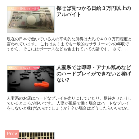
探せば見つかる日給３万円以上の
お悩み・風俗バイト情報
アルバイト
現在の日本で働いている人の平均的な所得は大凡で４００万円程度と
言われています。 これはあくまでも一般的なサラリーマンの年収で
すから、そこにはボーナスなども含まれていての話です。 さて、こ
の４００万円を得る為には週休２日と仮定すると約２３０日...
人妻系では即即・アナル舐めなど
お悩み・風俗バイト情報
のハードプレイができないと稼げ
ない?
人妻系のお店はハードなプレイを売りにしていたり、期待させたりし
ているところが多いです。 人妻が風俗で働く場合はハードなプレイ
をしないと稼げないのでしょうか? 辛い場合はどうしたらいいのかに
ついても紹介します。 人妻にはハードプレイが期待され...