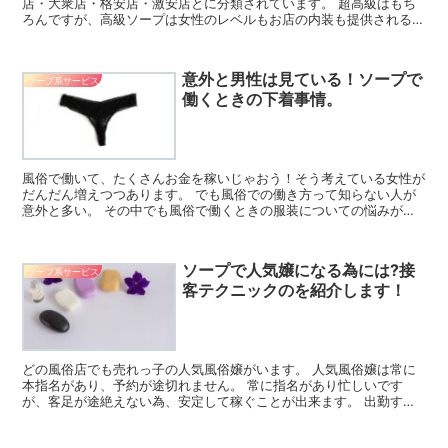
店・大衆店・格安店・激安店とに分類されています。 超高級はもち
ろんですが、高級ソープは女性のレベルもお店の内装も提供されるサ
ービスもスタッフの質もすべてが一流と言えます。 高級ソー...
意外と男性は見ている！ソープで
ソープ系サービス
働くときの下着事情。
風俗で働いて、たくさんお金を稼いじゃおう！そう考えている女性が
だんだん増えつつあります。 でも風俗での働き方って知らない人が
意外と多い。 その中でも風俗で働くときの服装についての悩みが多
いようです。 そんなお悩みにお答えするために、今回は風...
ソープで人気嬢になる為には?接
ソープ系サービス
客テクニックのを紹介します！
どの風俗店でも売れっ子の人気風俗嬢がいます。 人気風俗嬢は常に
本指名があり、予約が途切れません。 常に指名があり忙しいです
が、客足が途絶えない為、安定して稼ぐことが出来ます。 出勤すれ
ば稼ぐことが出来る、お金を稼ぎたいと思っている風俗嬢にと...