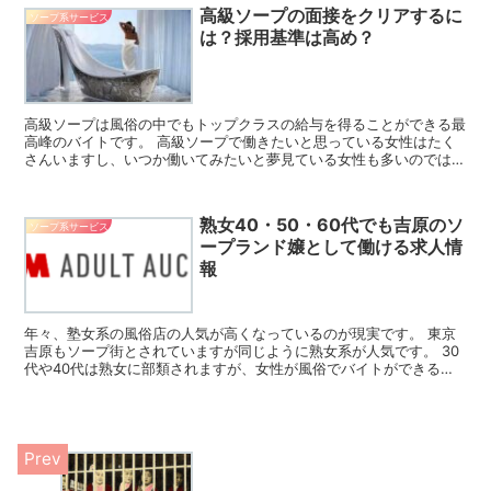
高級ソープの面接をクリアするに
ソープ系サービス
は？採用基準は高め？
高級ソープは風俗の中でもトップクラスの給与を得ることができる最
高峰のバイトです。 高級ソープで働きたいと思っている女性はたく
さんいますし、いつか働いてみたいと夢見ている女性も多いのではな
いでしょうか。 そこで、ここでは高級ソープの面接内容や...
熟女40・50・60代でも吉原のソ
ソープ系サービス
ープランド嬢として働ける求人情
報
年々、塾女系の風俗店の人気が高くなっているのが現実です。 東京
吉原もソープ街とされていますが同じように熟女系が人気です。 30
代や40代は熟女に部類されますが、女性が風俗でバイトができる店
である風俗店には高級店も多くあります。 熟女でも働け...