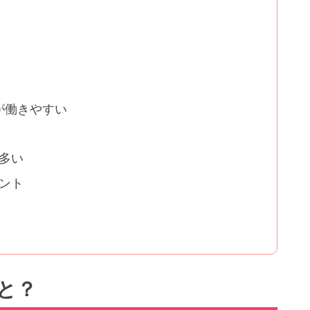
が働きやすい
多い
ント
と？