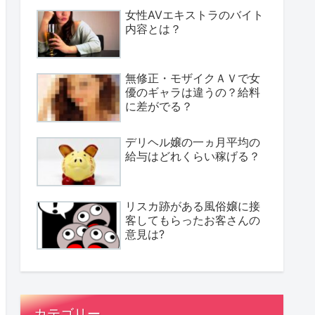
女性AVエキストラのバイト
内容とは？
無修正・モザイクＡＶで女
優のギャラは違うの？給料
に差がでる？
デリヘル嬢の一ヵ月平均の
給与はどれくらい稼げる？
リスカ跡がある風俗嬢に接
客してもらったお客さんの
意見は?
カテゴリー