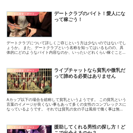
る女の子にも嬉しいエリアと感じられます。 今回は数ある...
デートクラブのバイト！愛人にな
レンタル彼女・デート系バイト
って稼ごう！
デートクラブについて詳しくご存じという方は少ないのではないでし
ょうか。 また、デートクラブという名称を知ってはいるものの、具
体的にどのようなバイト内容なのか、いったいどれくらい稼ぐことが
できるのかということは知らない方が多いです。 ここでは...
ライブチャットなら貧乳や微乳だ
レンタル彼女・デート系バイト
って諦める必要はありません
Aカップ以下の場合を総称して貧乳というようです。 この貧乳という
言葉のイメージが良くない事もあって多くの女性のコンプレックスに
なっているようです。 それでは貧乳の女の子は風俗で働く事は無理
なのでしょうか。 いいえそれは違います。 男性にも様...
援助してくれる男性の探し方！ど
レンタル彼女・デート系バイト
こで出会えるのか？