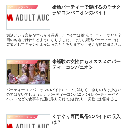
婚活パーティーで稼げるの？サク
代行・サクラ・珍しいバイト
ラやコンパニオンのバイト
婚活という言葉がすっかり浸透した昨今では婚活パーティーなども全
国の各地で行われるようになりました。 そんな婚活パーティーでは
突如としてキャンセルが出ることもありますが、そんな時に派遣され
るのがコンパニオンです。 サクラのバイトと言っても良い...
未経験の女性にもオススメのパー
代行・サクラ・珍しいバイト
ティーコンパニオン
パーティーコンパニオンのバイトについて詳しくご存じの方は少ない
のではないでしょうか。 パーティーコンパニオンはパーティーやイ
ベントなどで食事をお皿に取り分けてあげたり、男性にお酌すること
が主なお仕事です。 ここではパーティーコンパニオンのバ...
くすぐり専門風俗のバイトの収入
代行・サクラ・珍しいバイト
は？