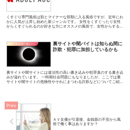
くすぐり専門風俗は割とマイナーな部類に入る風俗ですが、近年にわ
かに人気が上昇し始めた新ジャンルです。 女性をくすぐったり女性
からくすぐられるのが好きな方にオススメの風俗で、女性からすると
比較的楽に働ける風俗と言えるのではないでしょうか。 こ...
裏サイトや闇バイトは知らぬ間に
代行・サクラ・珍しいバイト
詐欺・犯罪に加担しているかも
裏サイトや闇サイトには違法性の高い書き込みや犯罪臭のする書き込
みが溢れています。 一時期社会問題にもなりましたが、ここでは裏
サイトや闇サイトの危険性やそれにまつわる詐欺などについてご紹介
したいと思います。 裏サイトや闇サイトの概要 インター...
ＡＶ女優が引退後、金銭面の不安から風
俗で働く事はありますか？