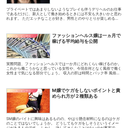
プライベートではあまりしないようなプレイも伴うデリヘルのお仕事
であるだけに、新人として働き始めるときには不安も大きいかと思わ
れます。 ただエッチなことが好き、男性とのやりとりが楽しめると
いうだけでは、スムーズにいかない場合がほとんどでしょう...
ファッションヘルス嬢は一ヵ月で
デリヘル・ピンサロ・ヘルス系バイト
稼げる平均給与を公開
実際問題、ファッションヘルスでは一か月にどれくらい稼げるのか。
これから働こうかなと思っている女性や、今現在何となく風俗で働く
女性まで気になる部分でしょう。 収入の肝は時間とバック率 風俗で
どれくらい稼げるのかは、バック率と時間です。 バッ...
M嬢でケガをしないポイントと責
デリヘル・ピンサロ・ヘルス系バイト
められ方が２種類ある
SM嬢のバイトに興味はあるものの、やはり懸念材料になるのはケガ
のことではないでしょうか。 どうしてもケガをしそうというイメー
ジがあるものです。 しかし、決してそんなことはないのが事実で