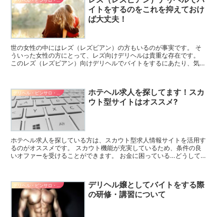
デリヘル・ピンサロ・ヘルス系バイト
イトをするのをこれを抑えておけ
ば大丈夫！
世の女性の中にはレズ（レズビアン）の方もいるのが事実です。 そ
ういった女性の方にとって、レズ向けデリヘルは貴重な存在です。
このレズ（レズビアン）向けデリヘルでバイトをするにあたり、気に
なるのはお仕事内容のことでしょう。 あるいは時給や適し...
ホテヘル求人を探してます！スカ
デリヘル・ピンサロ・ヘルス系バイト
ウト型サイトはオススメ?
ホテヘル求人を探している方は、スカウト型求人情報サイトを活用す
るのがオススメです。 スカウト機能が充実しているため、条件の良
いオファーを受けることができます。 お金に困っている…どうして
も保証を付けてほしい！といった希望も叶えてくれます。 ...
デリヘル嬢としてバイトをする際
デリヘル・ピンサロ・ヘルス系バイト
の研修・講習について