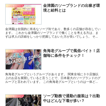
金津園のソープランドの出稼ぎ環
ソープ系サービス
境と給料とは
金津園は全国的に有名なソープ街であり、数多くの店舗が存在してい
ます。 これから金津園のソープランドで働くことを考える方は、ま
ずは求人の詳細をしっかり把握しておいた方が良いでしょう。 そし
て、本当に稼げるのかといった疑問がある方もいるでしょう...
角海老グループで風俗バイト！店
ソープ系サービス
舗毎に条件をチェック！
角海老グループというグループがあります。 関東全域に３０店舗以
上のお店を展開していると言うことで、日本最大のソープランドのグ
ループと言われています。 この角海老グループというのは一体どの
ようなところなのでしょうか。 角海老グループの特徴 そ...
ソープ勤務で通勤の服装は？出勤
ソープ系サービス
中はどんな下着が多い？