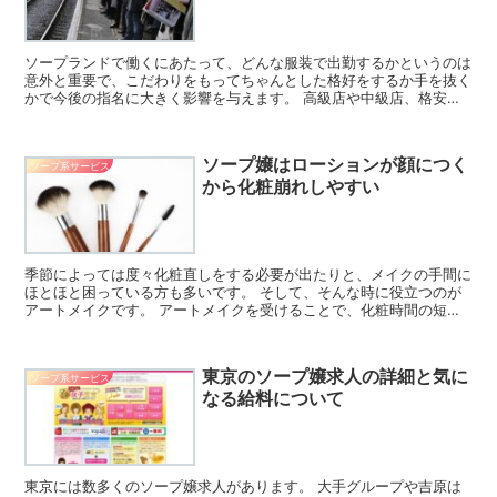
ソープランドで働くにあたって、どんな服装で出勤するかというのは
意外と重要で、こだわりをもってちゃんとした格好をするか手を抜く
かで今後の指名に大きく影響を与えます。 高級店や中級店、格安店
といったお店のランクによっては、接客時の服装や下着に規...
ソープ嬢はローションが顔につく
ソープ系サービス
から化粧崩れしやすい
季節によっては度々化粧直しをする必要が出たりと、メイクの手間に
ほとほと困っている方も多いです。 そして、そんな時に役立つのが
アートメイクです。 アートメイクを受けることで、化粧時間の短縮
や化粧崩れを予防することが出来るようになります。 マッ...
東京のソープ嬢求人の詳細と気に
ソープ系サービス
なる給料について
東京には数多くのソープ嬢求人があります。 大手グループや吉原は