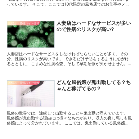
っています。 そこで、ここでは10代限定の風俗店でのお仕事やメリ
ット、注意点などについてご紹介します。 10代...
人妻店はハードなサービスが多い
お悩み・風俗バイト情報
ので性病のリスクが高い?
人妻店はハードなサービスをしなければならないことが多く、その
分、性病のリスクが高いです。 できるだけ予防をするように心がけ
るとともに、こまめな性病検査、そして早期治療が欠かせません。
風俗の仕事をしているとなかなか難しいこともありますが、で...
どんな風俗嬢が鬼出勤してる？ち
お悩み・風俗バイト情報
ゃんと稼げてるの？
風俗の世界では、連続して出勤することを鬼出勤と呼んでいます。
風俗嬢が鬼出勤する理由には様々なものがあり、収入の良し悪しも風
俗嬢によって分かれています。 ここでは、鬼出勤している風俗嬢を
タイプ別に紹介するとともに、鬼出勤により稼ぎが向上する...