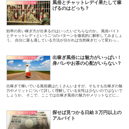
風俗とチャットレデイ果たして稼
お悩み・風俗バイト情報
げるのはどっち？
効率の良い稼ぎ方が出来るのはいったいどちらなのか。 風俗バイト
とチャットレディという二つのパターンを徹底的に解析してみましょ
う。 自分に最も適している方法が分かれば当然稼ぎだって変わって
くると言うものです。 やってみないと分からないと言って...
出稼ぎ風俗には魅力がいっぱい！
お悩み・風俗バイト情報
身バレやお茶の心配がいらない？
出稼ぎで稼いでいる風俗嬢はたくさんいますが、そもそも出稼ぎの魅
力やメリットについて詳しく理解している女性は少ないのではないで
しょうか。 そこで、ここでは出稼ぎ風俗の魅力やメリットなどにつ
いてご紹介したいと思います。 風俗の出稼ぎについて 出...
探せば見つかる日給３万円以上の
お悩み・風俗バイト情報
アルバイト