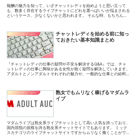
報酬の魅力を知って、いざチャットレディを始めようと思い立って
も、数多く存在するライブチャットにどれを選べばいいか悩まされる
というケース、少なくないかと思われます。 そんな時、もちろんラ
イブチャット自体の詳細も重要ですが、加えて運営元の会社も...
チャットレディを始める前に知っ
チャットレディ・メールレディ系バイト
ておきたい基本知識まとめ
『チャットレディの仕事の疑問や不安を解決するQ&A』では、チャ
ットレディの仕事に興味がある女性が抱く疑問を解決していきます。
アダルトとノンアダルトそれぞれの魅力や、一般的な仕事との給料の
違い、そんな何気ない質問に答えています。 これを見る...
熟女でもムリなく稼げるマダムラ
チャットレディ・メールレディ系バイト
イブ
マダムライブは熟女系ライブチャットとして高い人気を誇っており、
国内屈指の規模を誇る熟女系チャットサイトでもあります。 ミック
スカテゴリのライブチャットサイトですからムリなく働くことができ