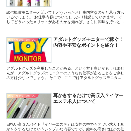
試供観賞モニターと聞いてもどういったお仕事内容なのかと思う方も
いるでしょう。 お仕事内容についてしっかり解説していきます。 そ
してどういったメリットがあるのかを知れば、さらに興味を持つとい
う方もいるでしょう。 簡単な感想を答えるのみの試供観...
アダルトグッズモニターで稼ぐ！
代行・サクラ・珍しいバイト
内容や不安なポイントを紹介！
アダルトグッズを利用したことがある、という方も多いかもしれませ
んが、アダルトグッズのモニターのようなお仕事があることをご存じ
の方は少ないでしょう。 そこで、ここではアダルトグッズモニター
のお仕事についての情報をお伝えします。 アダルトグッズ...
耳かきするだけで高収入？イヤー
代行・サクラ・珍しいバイト
エステ求人について
日払い高収入バイト『イヤーエステ』は女性の中でもアツい求人！耳
かきをするだけというシンプルな内容ですが、給料の高さはほかの仕