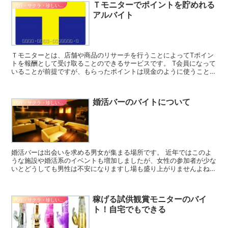
Ｔモニターでポイントを貯めれる
代行・サクラ・珍しいバイト
アルバイト
Ｔモニターとは、店舗や商品のリサーチを行うことによってTポイン
トを報酬として受け取ることのできるサービスです。 T会員になって
いることが前提ですが、もらったポイントは現金のように使うことが
できますからお得です。 ここではＴモニターのメリット...
婚活バーのバイトについて
代行・サクラ・珍しいバイト
婚活バーは出会いを求める男女が集まる場所です。 近年ではこのよ
うな施設や婚活系のイベントも増加しましたが、女性の参加者が少な
いとどうしても男性は不安になりますし場も盛り上がりませんよね。
そんな時に重宝されるのがサクラのバイトです。 ここで...
稼げる試供観賞モニターのバイ
代行・サクラ・珍しいバイト
ト！自宅でもできる