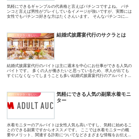
気軽にできるギャンブルの代表格と言えばパチンコですよね。 パチ
ンコと言えば男性がプレイしているイメージが強いですが、実際には
女性でもパチンコ好きな方はたくさんいます。 そんなパチンコに関
わるお仕事の一つにパチンコ店での打ち子のバイトがありま...
結婚式披露宴代行のサクラとは
代行・サクラ・珍しいバイト
結婚式披露宴代行のバイトは主に週末を中心にお仕事ができる人気の
バイトです。 多くの人が働きたいと思っているため、求人が出ても
すぐになくなってしまうことも多い結婚式披露宴代行のアルバイトで
すが、ここでは仕事内容やデメリットなどについてご紹介し...
気軽にできる人気の副業水着モニ
代行・サクラ・珍しいバイト
ター
水着モニターのアルバイトは女性人気も高いですし、気軽に始めるこ
とのできる副業ですからオススメです。 ここでは水着モニターの概
要やメリット、関連する詐欺についてなどさまざまな情報をお伝えし