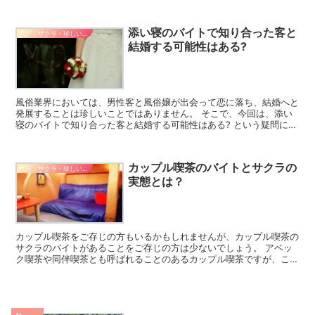
ますから参考にしてください。 水着モニターバイトの概要...
添い寝のバイトで知り合った客と
代行・サクラ・珍しいバイト
結婚する可能性はある?
風俗業界においては、男性客と風俗嬢が出会って恋に落ち、結婚へと
発展することは珍しいことではありません。 そこで、今回は、添い
寝のバイトで知り合った客と結婚する可能性はある? という疑問にお
答えしていきたいと思います。 添い寝のお店で働いてい...
カップル喫茶のバイトとサクラの
代行・サクラ・珍しいバイト
実態とは？
カップル喫茶をご存じの方もいるかもしれませんが、カップル喫茶の
サクラのバイトがあることをご存じの方は少ないでしょう。 アベッ
ク喫茶や同伴喫茶とも呼ばれることのあるカップル喫茶ですが、ここ
ではサクラのアルバイトについてご紹介します。 カップル...