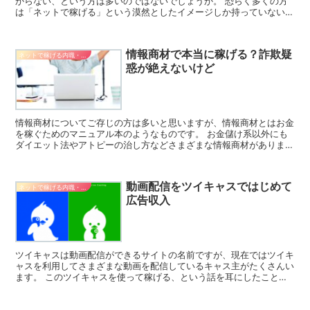
からない、という方は多いのではないでしょうか。 恐らく多くの方
は「ネットで稼げる」という漠然としたイメージしか持っていないと
思います。 イメージが漠然としているため違法や詐欺まが...
情報商材で本当に稼げる？詐欺疑
ネットで稼げる内職・副業
惑が絶えないけど
情報商材についてご存じの方は多いと思いますが、情報商材とはお金
を稼ぐためのマニュアル本のようなものです。 お金儲け系以外にも
ダイエット法やアトピーの治し方などさまざまな情報商材があります
が、ここでは副業、お金儲け系の情報商材詐欺についてご紹...
動画配信をツイキャスではじめて
ネットで稼げる内職・副業
広告収入
ツイキャスは動画配信ができるサイトの名前ですが、現在ではツイキ
ャスを利用してさまざまな動画を配信しているキャス主がたくさんい
ます。 このツイキャスを使って稼げる、という話を耳にしたことが
ある方もいるかもしれませんが、ここではその真相について...