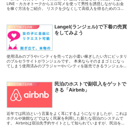
LINE・カカオトークからエロ写メを使って男性を誘惑しながらお金
を稼ぐ方法をご紹介。 リスクを少なくして高収入を得るためのコツ
も伝授します。 ほかにも、アプリから男性の心理を巧...
Langel(ランジェル)で下着の売買
ネットで稼げる内職・副業
をしてみよう
使用済みのブラやパンティを売ってお小遣い稼ぎしたい方にピッタリ
のブルセラサイトがランジェルです。 本来ならそのままゴミになっ
てしまう使用済みのブラジャーやパンティを販売できるランジェルに
ついてここではご紹介しましょう。 ランジェルの概要や特...
民泊のホストで副収入をゲットで
ネットで稼げる内職・副業
きる「Airbnb」
近年では民泊という言葉をよく耳にするようになりましたが、これは
ホテルや旅館などではなく民家を利用した新たな宿泊のシステムで
す。 Airbnbは宿泊先予約サイトとして知られていますが、民泊を仲
介するサービスも行っています。 ここではAirbn...