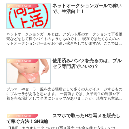
ネットオークションガールで稼い
ネットで稼げる内職・副業
で、生活向上！
ネットオークションガールとは、アダルト系のオークションで下着販
売などをして稼ぐバイトのようなものです。 現在ではたくさんのネ
ットオークションガールがお小遣い稼ぎをしていますが、ここではネ
ットオークションガールの稼ぎ方やリスクなどについてご紹...
使用済みパンツを売るのは、ブル
ネットで稼げる内職・副業
セラ専門店でいいの？
ブルマーやセーラー服を売る場所として多くの人がイメージするもの
にブルセラがあると思います。 一昔前までは、女子高生の制服や下
着を売る場所として全国にショップがありましたが、現在でも主流な
のでしょうか。 下記で使用済みパンツなどを売る方法など...
スマホで取ったHな写メを販売し
ネットで稼げる内職・副業
て稼ぐ方法！SNS編
『LINE・カカオトークでのエロ写メ販売でお金を稼ぐ方法』では、