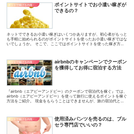
ポイントサイトでお小遣い稼ぎが
ネットで稼げる内職・副業
できるの？
ネットでできるお小遣い稼ぎはいくつかありますが、初心者がもっと
も手軽に始められるのがポイントサイトを使ったお小遣い稼ぎではな
いでしょうか。 そこで、ここではポイントサイトを使った稼ぎ方や
注意点などについてご紹介します。 ポイントサイトの概要...
airbnbのキャンペーンでクーポン
ネットで稼げる内職・副業
を獲得してお得に宿泊する方法
『airbnb（エアビーアンドビー）のクーポンで宿泊代を稼ぐ』では、
airbnb（エアビーアンドビー）を使って旅行に使えるポイントを稼ぐ
方法をご紹介。 現金をもらうことはできませんが、旅の宿泊代とし
て利用できるポイントは、自分自身のアクショ...
使用済みパンツを売るのは、ブル
ネットで稼げる内職・副業
セラ専門店でいいの？