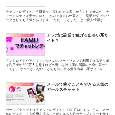
チャットレディという職業をご存じの方は多いかもしれませんが、チ
ャットレディは安全に稼ぐことのできるお仕事として副業やダブルワ
ークとしても人気があります。 ただ、ふとしたことで個人情報が流
出したりする危険性もありますから注意しなくてはなりませ...
アソボは副業で稼げる出会い系サ
チャットレディ・メールレディ系バイト
イト？
アンドロイドやアイフォンなどのスマートフォンで利用できるアソボ
は利用者が300万人を超すほどの勢いを誇る国内屈指の出会い系サイ
トです。 サクラがいないことでも知られる優良出会い系サイトの一
つなのですが、ここではアソボの概要や稼ぐポイントなど...
メールで稼ぐこともできる人気の
チャットレディ・メールレディ系バイト
ガールズチャット
ガールズチャットはチャットレディとして稼げるのはもちろん、メー
ルレディとしても報酬を得ることができる人気のライブチャットサイ