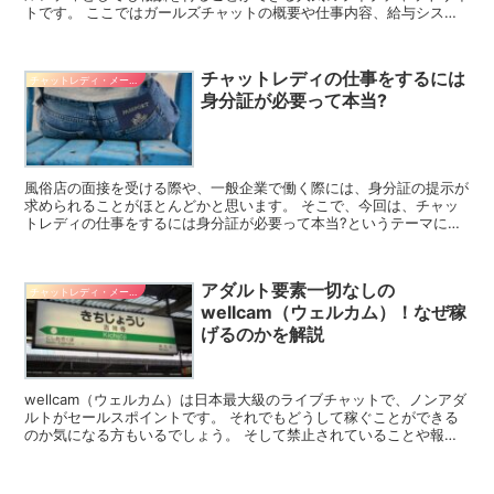
トです。 ここではガールズチャットの概要や仕事内容、給与システ
ムなどさまざまな情報をお伝えします。 ガールズチャット...
チャットレディの仕事をするには
チャットレディ・メールレディ系バイト
身分証が必要って本当?
風俗店の面接を受ける際や、一般企業で働く際には、身分証の提示が
求められることがほとんどかと思います。 そこで、今回は、チャッ
トレディの仕事をするには身分証が必要って本当?というテーマにつ
いて解説していきたいと思います。 身分証の一覧や使い道...
アダルト要素一切なしの
チャットレディ・メールレディ系バイト
wellcam（ウェルカム）！なぜ稼
げるのかを解説
wellcam（ウェルカム）は日本最大級のライブチャットで、ノンアダ
ルトがセールスポイントです。 それでもどうして稼ぐことができる
のか気になる方もいるでしょう。 そして禁止されていることや報酬
の仕組みそして、スマホ用のアプリについても知って...