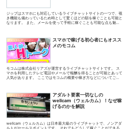
ジップはスマホにも対応しているライブチャットサイトの一つで、覗
き機能も備わっているため時として驚くほどの額を稼ぐことも可能と
なります。 また、メールを使って手軽に稼ぐことも可能な点も魅力
的なポイントでしょう。 ここではジップのさまざまな情報...
スマホで稼げる初心者にもオスス
チャットレディ・メールレディ系バイト
メのモコム
モコムは株式会社リアズが運営するライブチャットサイトです。 ス
マホを利用したテレビ電話やメールで報酬を得ることが可能とあって
人気があります。 ここではモコムの概要や稼ぎ方などについてご紹
介しますからぜひ参考にしてください。 モコムの概要や特...
アダルト要素一切なしの
チャットレディ・メールレディ系バイト
wellcam（ウェルカム）！なぜ稼
げるのかを解説
wellcam（ウェルカム）は日本最大級のライブチャットで、ノンアダ
ルトがセールスポイントです。 それでもどうして稼ぐことができる